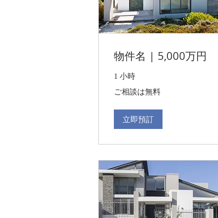
物件名 | 5,000万円
1 小時
ご
ご相談は無料
相
談
は
無
立即預訂
料