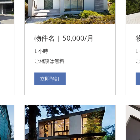
物件名 | 50,000/月
物
1 小時
1
ご
ご
ご相談は無料
相
相
談
談
は
は
無
無
立即預訂
料
料