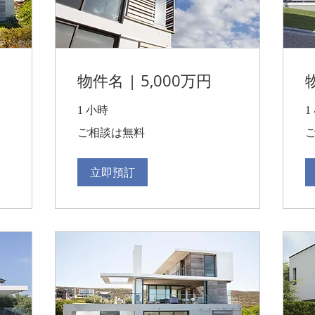
物件名 | 5,000万円
1 小時
1
ご
ご
ご相談は無料
相
相
談
談
は
は
無
無
立即預訂
料
料