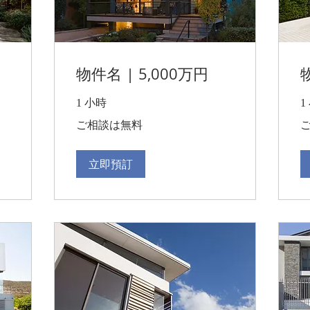
物件名 | 5,000万円
1 小時
1
ご
ご
ご相談は無料
相
相
談
談
は
は
無
無
立即預訂
料
料