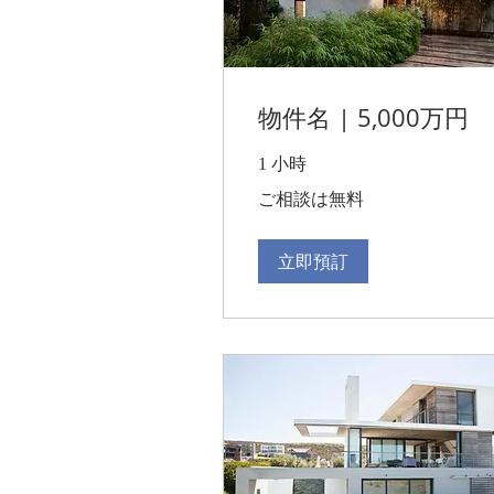
物件名 | 5,000万円
1 小時
ご
ご相談は無料
相
談
は
無
立即預訂
料