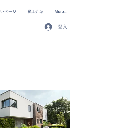
しいページ
员工介绍
More...
登入