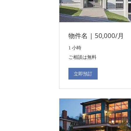
物件名 | 50,000/月
1 小時
ご
ご相談は無料
相
談
は
無
立即預訂
料