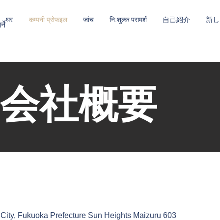
घर
कम्पनी प्रोफइल
जांच
नि:शुल्क परामर्श
自己紹介
新し
्ने
会社概要
 City, Fukuoka Prefecture Sun Heights Maizuru 603