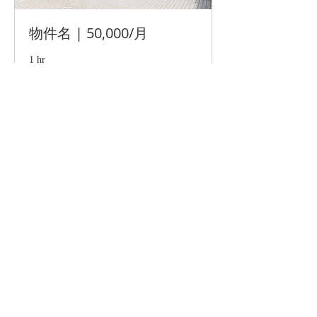
物件名 | 50,000/月
1 hr
ご
ご相談は無料
相
談
は
Book Now
無
料
物件名 | 50,000/月