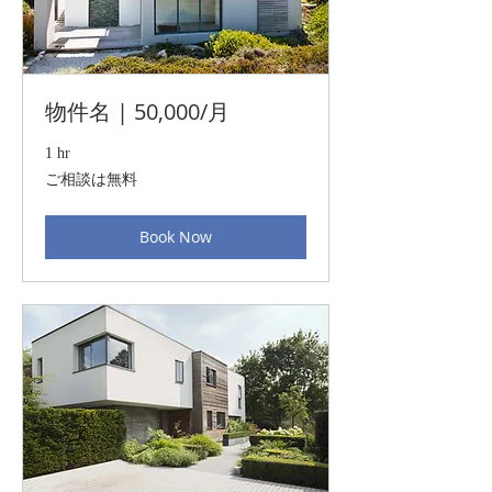
物件名 | 50,000/月
1 hr
ご
ご相談は無料
相
談
は
Book Now
無
料