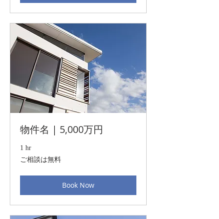
物件名 | 5,000万円
1 hr
ご
ご相談は無料
相
談
は
Book Now
無
料