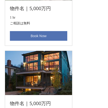
物件名 | 5,000万円
1 hr
ご
ご相談は無料
相
談
は
Book Now
無
料
物件名 | 5,000万円