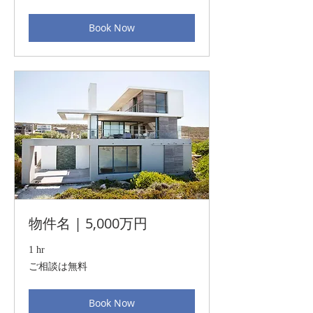
談
は
Book Now
無
料
物件名 | 5,000万円
1 hr
ご
ご相談は無料
相
談
は
Book Now
無
料