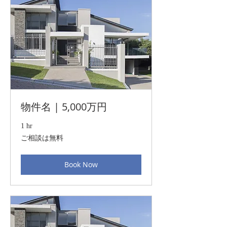
物件名 | 5,000万円
1 hr
ご
ご相談は無料
相
談
は
Book Now
無
料