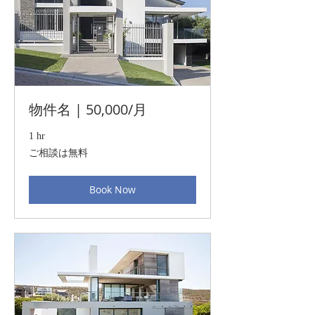
物件名 | 50,000/月
1 hr
ご
ご相談は無料
相
談
は
Book Now
無
料