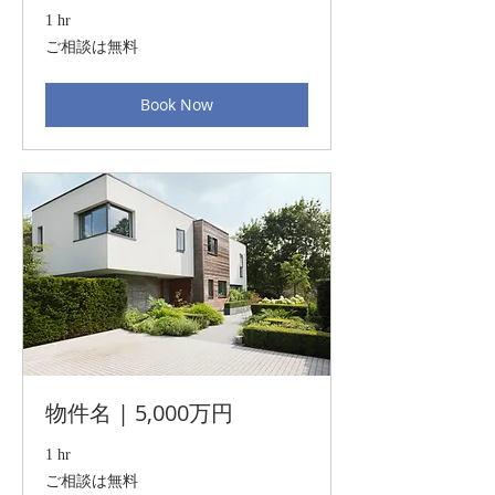
1 hr
ご
ご相談は無料
相
談
は
Book Now
無
料
物件名 | 5,000万円
1 hr
ご
ご相談は無料
相