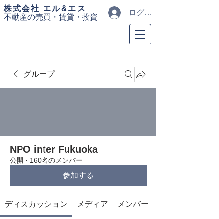
​株式会社 エル&エス
ログイン
不動産の売買・
賃貸・投資
グループ
NPO inter Fukuoka
公開
·
160名のメンバー
参加する
ディスカッション
メディア
メンバー