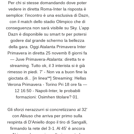
Per chi si stesse domandando dove poter 
vedere in diretta Roma-Inter la risposta è 
semplice: l’incontro è una esclusiva di Dazn, 
con il match dello stadio Olimpico che di 
conseguenza non sarà visibile su Sky. L’app 
Dazn è disponibile su smart tv per potersi 
godere dal grande schermo la bellezza 
della gara. Oggi Atalanta Primavera Inter 
Primavera in diretta 25 novemb 8 giorni fa 
— Juve Primavera-Atalanta: diretta tv e 
streaming. Tutto ok, il 3 interista si è già 
rimesso in piedi. 7' - Non va a buon fine la 
gioctata di... [in linea**] Streaming: Hellas 
Verona Primavera - Torino Pri 18 ore fa — 
12 16:50 - Napoli-Inter, le probabili 
formazioni: Osimhen titolare? 01. 

Gli sforzi nerazzurri si concretizzano al 32' 
con Abiuso che arriva per primo sulla 
respinta di D'Aniello dopo il tiro di Sangalli, 
firmando la rete del 3-1. Al 45' è ancora 