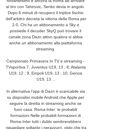
novantesimo è ancora la Roma ad arrivare 
al tiro con Tahirovic, Senko devia in angolo. 
Dopo 6 minuti di recupero il triplice fischio 
dell'arbitro decreta la vittoria della Roma per 
2-0. Chi ha un abbonamento a Sky e 
possiede il decoder SkyQ può trovare il 
canale zona Dazn attivo qualora si abbia 
anche un abbonamento alla piattaforma 
streaming. 

Campionato Primavera In TV e streaming - 
TVsportiva 7, Juventus U19, 13 ; 8, Atalanta 
U19, 12 ; 9, Empoli U19, 13 ; 10, Genoa 
U19, 13 ...

In alternativa l’app di Dazn è scaricabile sia 
su dispositivi mobile Android che Apple per 
seguire la diretta in streaming anche se 
fuori casa. Roma-Inter: le probabili 
formazioni Nelle probabili formazioni di 
Roma-Inter tutti i dubbi sembrerebbero 
riguardare soltanto i nerazzurri, visto che tra 