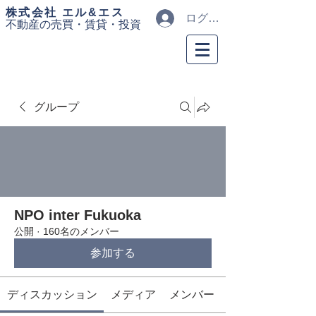
​株式会社 エル&エス
ログイン
不動産の売買・
賃貸・投資
グループ
NPO inter Fukuoka
公開
·
160名のメンバー
参加する
ディスカッション
メディア
メンバー