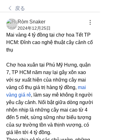
戻る
Ròm Snaker
2024年12月25日
Mai vàng 4 tỷ đồng tại chợ hoa Tết TP 
HCM: Đỉnh cao nghệ thuật cây cảnh cổ 
thụ
Chợ hoa xuân tại Phú Mỹ Hưng, quận 
7, TP HCM năm nay lại gây xôn xao 
với sự xuất hiện của những cây mai 
vàng cổ thụ giá trị hàng tỷ đồng, 
mai 
vàng giá rẻ
, làm say mê không ít người 
yêu cây cảnh. Nổi bật giữa dòng người 
nhộn nhịp là những cây mai cao từ 4 
đến 5 mét, sừng sững như biểu tượng 
của sự trường tồn và thịnh vượng, có 
giá lên tới 4 tỷ đồng.
Theo chia sẻ từ các chủ vườn, những 