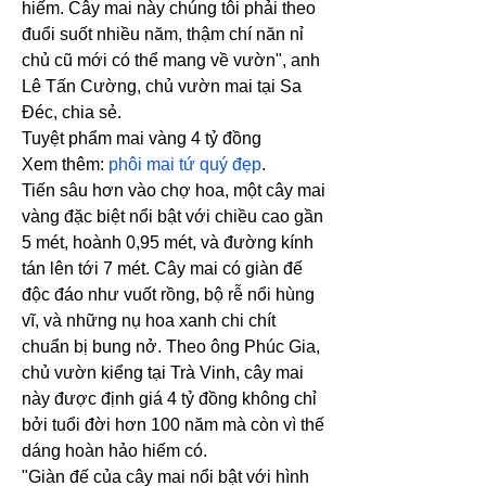
hiếm. Cây mai này chúng tôi phải theo 
đuổi suốt nhiều năm, thậm chí năn nỉ 
chủ cũ mới có thể mang về vườn", anh 
Lê Tấn Cường, chủ vườn mai tại Sa 
Đéc, chia sẻ.
Tuyệt phẩm mai vàng 4 tỷ đồng
Xem thêm: 
phôi mai tứ quý đẹp
.
Tiến sâu hơn vào chợ hoa, một cây mai 
vàng đặc biệt nổi bật với chiều cao gần 
5 mét, hoành 0,95 mét, và đường kính 
tán lên tới 7 mét. Cây mai có giàn đế 
độc đáo như vuốt rồng, bộ rễ nổi hùng 
vĩ, và những nụ hoa xanh chi chít 
chuẩn bị bung nở. Theo ông Phúc Gia, 
chủ vườn kiểng tại Trà Vinh, cây mai 
này được định giá 4 tỷ đồng không chỉ 
bởi tuổi đời hơn 100 năm mà còn vì thế 
dáng hoàn hảo hiếm có.
"Giàn đế của cây mai nổi bật với hình 