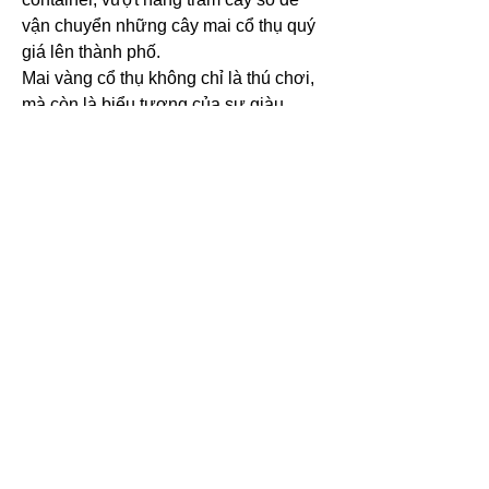
vận chuyển những cây mai cổ thụ quý 
giá lên thành phố.
Mai vàng cổ thụ không chỉ là thú chơi, 
mà còn là biểu tượng của sự giàu 
sang, sung túc và may mắn trong năm 
mới, khiến nó trở thành điểm nhấn 
không thể thiếu tại các chợ hoa xuân 
lớn như Phú Mỹ Hưng. Các bạn có thể 
tham khảo thêm về 
Top 3 điểm thu mua 
mai vàng giá tốt nhất hiện nay
.
0
0
コメントを追加…
グループについて
NPO inter Fukuokaへようこそ！