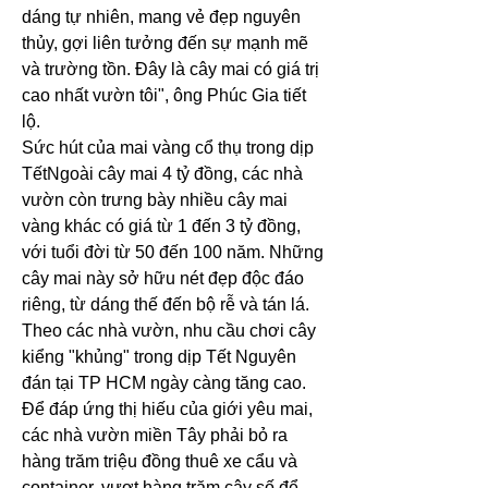
dáng tự nhiên, mang vẻ đẹp nguyên 
thủy, gợi liên tưởng đến sự mạnh mẽ 
và trường tồn. Đây là cây mai có giá trị 
cao nhất vườn tôi", ông Phúc Gia tiết 
lộ.
Sức hút của mai vàng cổ thụ trong dịp 
TếtNgoài cây mai 4 tỷ đồng, các nhà 
vườn còn trưng bày nhiều cây mai 
vàng khác có giá từ 1 đến 3 tỷ đồng, 
với tuổi đời từ 50 đến 100 năm. Những 
cây mai này sở hữu nét đẹp độc đáo 
riêng, từ dáng thế đến bộ rễ và tán lá.
Theo các nhà vườn, nhu cầu chơi cây 
kiểng "khủng" trong dịp Tết Nguyên 
đán tại TP HCM ngày càng tăng cao. 
Để đáp ứng thị hiếu của giới yêu mai, 
các nhà vườn miền Tây phải bỏ ra 
hàng trăm triệu đồng thuê xe cẩu và 
container, vượt hàng trăm cây số để 