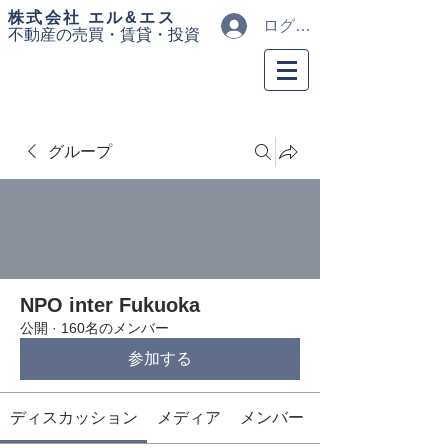
​株式会社 エル&エス
ログイン
不動産の売買・
賃貸・投資
グループ
NPO inter Fukuoka
公開
·
160名のメンバー
参加する
ディスカッション
メディア
メンバー