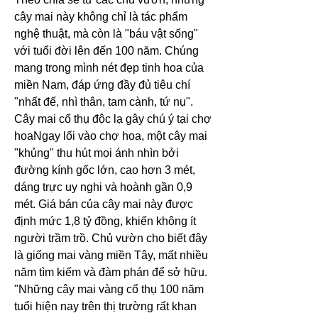
cây mai này không chỉ là tác phẩm 
nghệ thuật, mà còn là "báu vật sống" 
với tuổi đời lên đến 100 năm. Chúng 
mang trong mình nét đẹp tinh hoa của 
miền Nam, đáp ứng đầy đủ tiêu chí 
"nhất đế, nhì thân, tam cành, tứ nụ".
Cây mai cổ thụ độc lạ gây chú ý tại chợ 
hoaNgay lối vào chợ hoa, một cây mai 
"khủng" thu hút mọi ánh nhìn bởi 
đường kính gốc lớn, cao hơn 3 mét, 
dáng trực uy nghi và hoành gần 0,9 
mét. Giá bán của cây mai này được 
định mức 1,8 tỷ đồng, khiến không ít 
người trầm trồ. Chủ vườn cho biết đây 
là giống mai vàng miền Tây, mất nhiều 
năm tìm kiếm và đàm phán để sở hữu.
"Những cây mai vàng cổ thụ 100 năm 
tuổi hiện nay trên thị trường rất khan 