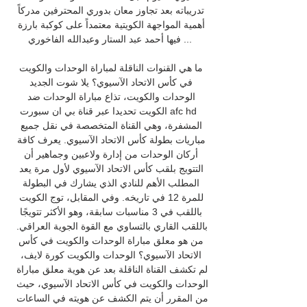
تدريباته بعد تجاوز معان بدوري المحترفين مدركاً 
أهمية المواجهة الكويتية معتمداً على كوكبة بارزة 
فيها أحمد عبد الستار وعبدالله الفاخوري ...

ما هي القنوات الناقلة لمباراة الوحدات والكويت 
في كأس الاتحاد الآسيوي؟ يلا شوت الجديد 
الوحدات والكويت، تذاع مباراة الوحدات ضد 
الكويت تحديدا عبر قناة بي ان سبورت afc hd 
المشفرة، وهي القناة المتخصصة في نقل جميع 
مباريات بطولة كأس الاتحاد الآسيوي. يعرف كافة 
أركان الوحدات من إدارة ولاعبين وجماهير أن 
التتويج بلقب كأس الاتحاد الآسيوي لأول مرة يعد 
المطلب الأهم للنادي الذي يشارك في البطولة 
للمرة 12 في تاريخه. وفي المقابل، توج الكويت 
باللقب في 3 مناسبات سابقة، وهو الأكثر تتويجًا 
باللقب القاري بالتساوي مع القوة الجوية العراقي. 
من هو معلق مباراة الوحدات والكويت في كأس 
الاتحاد الآسيوي؟ الوحدات والكويت كورة لايف، 
لم تكشف القناة الناقلة بعد عن هوية معلق مباراة 
الوحدات والكويت في كأس الاتحاد الآسيوي، حيث 
من المقرر أن يتم الكشف عن هويته في الساعات 