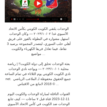
الوحدات يلتقي الكويت الكويتي بكأس الاتحاد 
الآسيوي غدا ٠٢‏/١٠‏/٢٠٢٣ — وكان الوحدات 
استهل مشواره في البطولة بالفوز على فريق 
أهلي حلب السوري، ليتصدر المجموعة برصيد 3 
نقاط، فيما تعادل فريقا الكهرباء والكويت. 
مواضيع ...

بعثة الوحدات تحلق إلى دولة الكويت!! | رياضة 
محلية ٠١‏/١٠‏/٢٠٢٣ — ويواجه نادي الوحدات 
نادي الكويت الكويتي يوم الثلاثاء في تمام الساعة 
net. جميع الحقوق محفوظة لـ الملاعب الرياضي 
© 2018 لامانع من الاقتباس ...

القنوات الناقلة لمباراة الوحدات والكويت اليوم 
11-12-2023 قناة قبل ٧ ساعات — كيف تتابع 
الوحدات ضد الكويت في كأس الاتحاد الآسيوي 