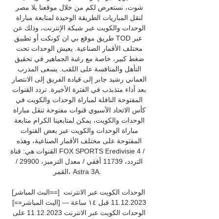
شوت، نستعرض لكم من خلال موقعنا يلا مصر 
لنقل المباريات الطريقة الوحيدة لمتابعة مباراة 
الوحدات والكويت عبر شبكة الإنترنت، وذلك عن 
طريق موقع بي ان كونكت أو تطبيق TODعبر 
مختلف الأقمار الصناعية. يعيش الوحدات تحت 
ضغط كبير، خاصة مع رغبة الجماهير في تحقيق 
التأهل والمنافسة على اللقب. يسعى المدرب 
العماني رشيد جابر إلى قيادة الفريق إلى الانتصار 
بعد أداء متذبذب في الفترة الأخيرة. تردد القنوات 
المفتوحة الناقلة لمباراة الوحدات والكويت في 
كأس الاتحاد الآسيوي قنوات مفتوحة تنقل مباراة 
الوحدات والكويت، يمكن لمتابعينا الكرام متابعة 
مباراة الوحدات والكويت عبر بعض القنوات 
المفتوحة على مختلف الأقمار الصناعية، وهذه 
القنوات هي: قناة FOX SPORTS Eredivisie 4 / 
التردد، 11739 أفقي / معدل الترميز، 29900 / 
القمر، Astra 3A. 

[البث المباشر==] الوحدات الكويت عبر الانترنت 
11.12.2023 قبل ١٤ ساعة — [البث المباشر==] 
الوحدات الكويت عبر الانترنت 11.12.2023 على 