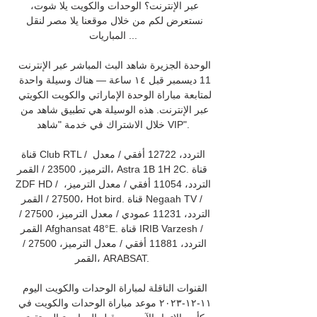
عبر الإنترنت؟ الوحدات والكويت يلا شوت، 
نستعرض لكم من خلال موقعنا يلا مصر لنقل 
المباريات ...

الوحدة الجزيرة شاهد البث المباشر عبر الإنترنت 
11 ديسمبر قبل ١٤ ساعة — هناك وسيلة واحدة 
لمتابعة مباراة الوحدة الإماراتي والكويت الكويتي 
عبر الإنترنت. هذه الوسيلة هي تطبيق شاهد من 
خلال الاشتراك في خدمة "شاهد VIP".

قناة Club RTL / التردد، 12722 أفقي / معدل 
الترميز، 23500 / القمر، Astra 1B 1H 2C. قناة 
ZDF HD / التردد، 11054 أفقي / معدل الترميز، 
27500 / القمر، Hot bird. قناة Negaah TV / 
التردد، 11231 عمودي / معدل الترميز، 27500 / 
القمر Afghansat 48°E. قناة IRIB Varzesh / 
التردد، 11881 أفقي / معدل الترميز، 27500 / 
القمر، ARABSAT. 

القنوات الناقلة لمباراة الوحدات والكويت اليوم 
١١-١٢-٢٠٢٣ موعد مباراة الوحدات والكويت في 