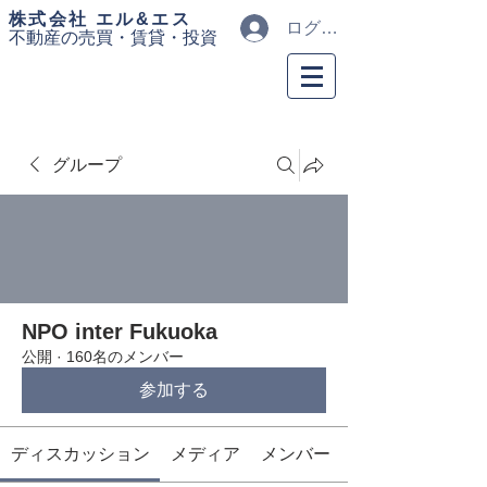
​株式会社 エル&エス
ログイン
不動産の売買・
賃貸・投資
グループ
NPO inter Fukuoka
公開
·
160名のメンバー
参加する
ディスカッション
メディア
メンバー