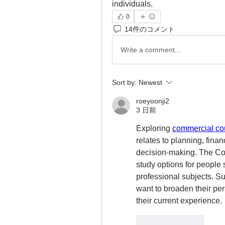
individuals. 
0
14件のコメント
Write a comment...
Sort by:
Newest
roeyoonji2
3 日前
Exploring 
commercial co
relates to planning, fina
decision-making. The Co
study options for people 
professional subjects. Su
want to broaden their pe
their current experience.
Like
Reply