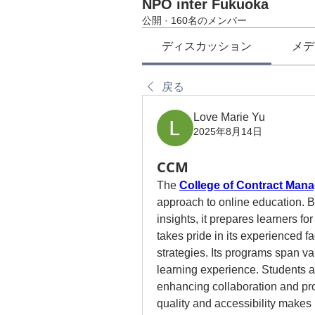
NPO inter Fukuoka
公開
·
160名のメンバー
ディスカッション
メデ
戻る
Love Marie Yu
2025年8月14日
CCM
The 
College of Contract Man
approach to online education. By
insights, it prepares learners for
takes pride in its experienced f
strategies. Its programs span v
learning experience. Students al
enhancing collaboration and pro
quality and accessibility makes i