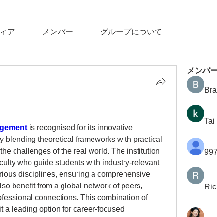
ィア
メンバー
グループについて
メンバ
Bra
Tai
agement
 is recognised for its innovative 
 blending theoretical frameworks with practical 
 the challenges of the real world. The institution 
997
aculty who guide students with industry-relevant 
arious disciplines, ensuring a comprehensive 
so benefit from a global network of peers, 
Ric
fessional connections. This combination of 
t a leading option for career-focused 