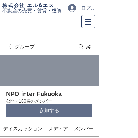
​株式会社 エル&エス
ログイン
不動産の売買・
賃貸・投資
グループ
NPO inter Fukuoka
公開
·
160名のメンバー
参加する
ディスカッション
メディア
メンバー