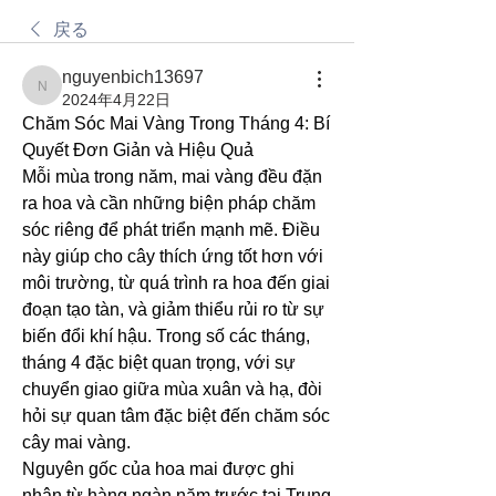
戻る
nguyenbich13697
nguyenbich13697
2024年4月22日
Chăm Sóc Mai Vàng Trong Tháng 4: Bí 
Quyết Đơn Giản và Hiệu Quả
Mỗi mùa trong năm, mai vàng đều đặn 
ra hoa và cần những biện pháp chăm 
sóc riêng để phát triển mạnh mẽ. Điều 
này giúp cho cây thích ứng tốt hơn với 
môi trường, từ quá trình ra hoa đến giai 
đoạn tạo tàn, và giảm thiểu rủi ro từ sự 
biến đổi khí hậu. Trong số các tháng, 
tháng 4 đặc biệt quan trọng, với sự 
chuyển giao giữa mùa xuân và hạ, đòi 
hỏi sự quan tâm đặc biệt đến chăm sóc 
cây mai vàng.
Nguyên gốc của hoa mai được ghi 
nhận từ hàng ngàn năm trước tại Trung 