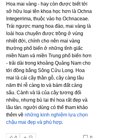
Hoa mai vàng - hay còn được biết tới 
sở hữu loại tên khoa học hơn là Ochna 
Integerrima, thuộc vào họ Ochnaceae. 
Trái ngược mang hoa đào, mai vàng là 
loài hoa chuyên được trồng ở vùng 
nhiệt đới, chính cho nên mai vàng 
thường phổ biến ở những tỉnh giấc 
miền Nam và miền Trung phổ biến hơn 
- trải dài trong khoảng Quảng Nam cho 
tới đồng bằng Sông Cửu Long. Hoa 
mai là cái cây thân gỗ, cây càng lâu 
năm thì rễ càng to và bám đất càng 
sâu. Cành và lá của cây tương đối 
nhiều, nhưng bù lại thì hoa rất đẹp và 
lâu tàn. người dùng có thể tham khảo 
thêm về 
những kinh nghiệm lựa chọn 
chậu mai đẹp và phù hợp
.
0
0