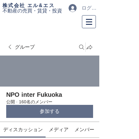
​株式会社 エル&エス
ログイン
不動産の売買・
賃貸・投資
グループ
NPO inter Fukuoka
公開
·
160名のメンバー
参加する
ディスカッション
メディア
メンバー