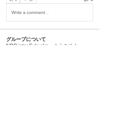
Write a comment...
グループについて
NPO inter Fukuokaへようこそ！
メンバー
Bradley Sheppard
フォロー
Tai Huynh Van
フォロー
997 997
フォロー
Ricky B Littles.
フォロー