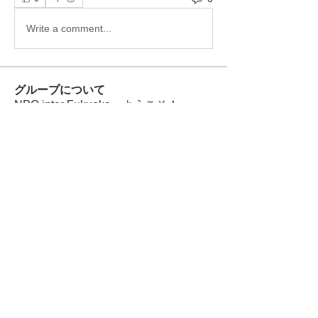
Write a comment...
グループについて
NPO inter Fukuokaへようこそ！
メンバー
Bradley Sheppard
フォロー
Tai Huynh Van
フォロー
997 997
フォロー
Ricky B Littles.
フォロー