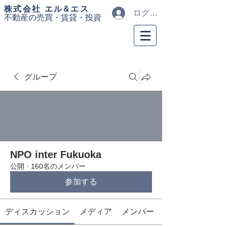
​株式会社 エル&エス
ログイン
不動産の売買・
賃貸・投資
グループ
NPO inter Fukuoka
公開
·
160名のメンバー
参加する
ディスカッション
メディア
メンバー