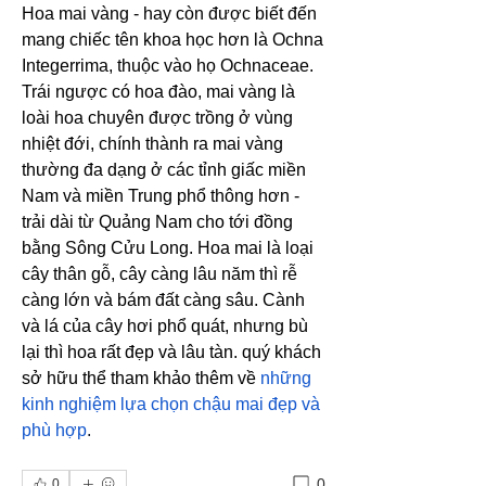
Hoa mai vàng - hay còn được biết đến 
mang chiếc tên khoa học hơn là Ochna 
Integerrima, thuộc vào họ Ochnaceae. 
Trái ngược có hoa đào, mai vàng là 
loài hoa chuyên được trồng ở vùng 
nhiệt đới, chính thành ra mai vàng 
thường đa dạng ở các tỉnh giấc miền 
Nam và miền Trung phổ thông hơn - 
trải dài từ Quảng Nam cho tới đồng 
bằng Sông Cửu Long. Hoa mai là loại 
cây thân gỗ, cây càng lâu năm thì rễ 
càng lớn và bám đất càng sâu. Cành 
và lá của cây hơi phổ quát, nhưng bù 
lại thì hoa rất đẹp và lâu tàn. quý khách 
sở hữu thể tham khảo thêm về 
những 
kinh nghiệm lựa chọn chậu mai đẹp và 
phù hợp
.
0
0