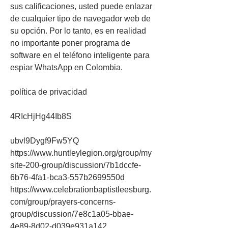
sus calificaciones, usted puede enlazar 
de cualquier tipo de navegador web de 
su opción. Por lo tanto, es en realidad 
no importante poner programa de 
software en el teléfono inteligente para 
espiar WhatsApp en Colombia.
política de privacidad
4RIcHjHg44Ib8S
ubvl9Dygf9Fw5YQ 
https://www.huntleylegion.org/group/my
site-200-group/discussion/7b1dccfe-
6b76-4fa1-bca3-557b2699550d 
https://www.celebrationbaptistleesburg.
com/group/prayers-concerns-
group/discussion/7e8c1a05-bbae-
4e89-8d02-d039e931a142 