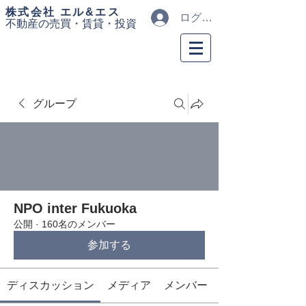
​株式会社 エル&エス
ログイン
不動産の売買・
賃貸・投資
グループ
NPO inter Fukuoka
公開
·
160名のメンバー
参加する
ディスカッション
メディア
メンバー