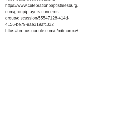
https://www.celebrationbaptistleesburg.
com/group/prayers-concerns-
group/discussion/55547128-414d-
4156-be79-9ae319afc332 
https://groups.google.com/g/mitmproxy/
c/ZH3Mocbq2BM 
https://groups.google.com/g/mitmproxy/
c/6rTZ61wI8p4 
https://groups.google.com/g/opencyphe
r/c/zt7jtJDCnS8 
https://groups.google.com/a/chromium.
org/g/binary-size/c/bkOng_2g5_E 
https://groups.google.com/a/chromium.
org/g/binary-size/c/ZiawNCUa0aU 
https://groups.google.com/a/chromium.
org/g/binary-size/c/Ox5FbwEhxds 
https://www.federationsudsolidairestran
sportsroutiers.com/group/mysite-231-