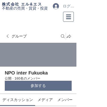
​株式会社 エル&エス
ログイン
不動産の売買・
賃貸・投資
グループ
NPO inter Fukuoka
公開
·
160名のメンバー
参加する
ディスカッション
メディア
メンバー