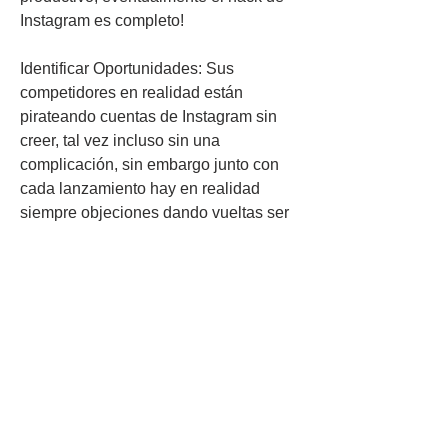
Instagram es completo!
Identificar Oportunidades: Sus 
competidores en realidad están 
pirateando cuentas de Instagram sin 
creer, tal vez incluso sin una 
complicación, sin embargo junto con 
cada lanzamiento hay en realidad 
siempre objeciones dando vueltas ser 
revisado. Mediante examinar sus 
tácticas así como configuraciones, 
usted  puede fácilmente iniciar hackear 
instagram completamente gratis, ver 
los defectos así como oportunidades 
que preparan usted aparte de el resto 
de los consumidores. Buscar el 
software así como comenzar 
transformarlo,  en realidad está 