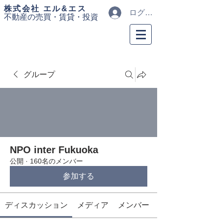
​株式会社 エル&エス
ログイン
不動産の売買・
賃貸・投資
グループ
NPO inter Fukuoka
公開
·
160名のメンバー
参加する
ディスカッション
メディア
メンバー