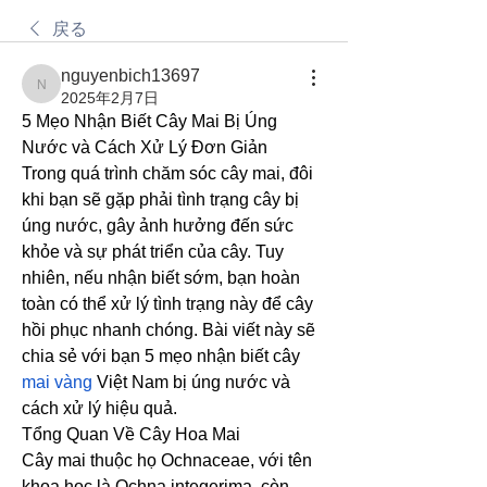
戻る
nguyenbich13697
nguyenbich13697
2025年2月7日
5 Mẹo Nhận Biết Cây Mai Bị Úng 
Nước và Cách Xử Lý Đơn Giản
Trong quá trình chăm sóc cây mai, đôi 
khi bạn sẽ gặp phải tình trạng cây bị 
úng nước, gây ảnh hưởng đến sức 
khỏe và sự phát triển của cây. Tuy 
nhiên, nếu nhận biết sớm, bạn hoàn 
toàn có thể xử lý tình trạng này để cây 
hồi phục nhanh chóng. Bài viết này sẽ 
chia sẻ với bạn 5 mẹo nhận biết cây 
mai vàng
 Việt Nam bị úng nước và 
cách xử lý hiệu quả.
Tổng Quan Về Cây Hoa Mai
Cây mai thuộc họ Ochnaceae, với tên 
khoa học là Ochna integerima, còn 