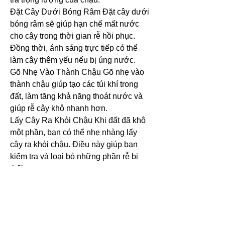
Đặt Cây Dưới Bóng Râm Đặt cây dưới 
bóng râm sẽ giúp hạn chế mất nước 
cho cây trong thời gian rễ hồi phục. 
Đồng thời, ánh sáng trực tiếp có thể 
làm cây thêm yếu nếu bị úng nước.
Gõ Nhẹ Vào Thành Chậu Gõ nhẹ vào 
thành chậu giúp tạo các túi khí trong 
đất, làm tăng khả năng thoát nước và 
giúp rễ cây khô nhanh hơn.
Lấy Cây Ra Khỏi Chậu Khi đất đã khô 
một phần, bạn có thể nhẹ nhàng lấy 
cây ra khỏi chậu. Điều này giúp bạn 
kiểm tra và loại bỏ những phần rễ bị 
thối.
Dùng Tay Bóc Lớp Đất Cũ Nếu đất 
trong chậu có mùi mốc hoặc nấm mốc, 
bạn nên loại bỏ hết lớp đất cũ và thay 
mới bằng đất sạch để đảm bảo cây 