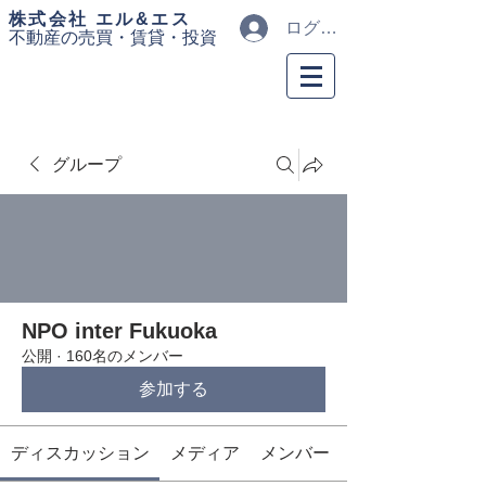
​株式会社 エル&エス
ログイン
不動産の売買・
賃貸・投資
グループ
NPO inter Fukuoka
公開
·
160名のメンバー
参加する
ディスカッション
メディア
メンバー