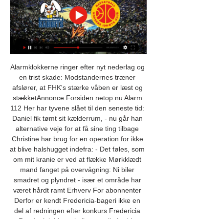
Alarmklokkerne ringer efter nyt nederlag og en trist skade: Modstandernes træner afslører, at FHK's stærke våben er læst og stækketAnnonce Forsiden netop nu Alarm 112 Her har tyvene slået til den seneste tid: Daniel fik tømt sit kælderrum, - nu går han alternative veje for at få sine ting tilbage Christine har brug for en operation for ikke at blive halshugget indefra: - Det føles, som om mit kranie er ved at flække Mørkklædt mand fanget på overvågning: Ni biler smadret og plyndret - især et område har været hårdt ramt Erhverv For abonnenter Derfor er kendt Fredericia-bageri ikke en del af redningen efter konkurs Fredericia Rundt plejehjem skulle egentlig hedde Colosseum: Så skred politikere ind Min beundring fra disse fredericianere er nærmest grænseløs Kendt bager genåbner efter konkurs Mest læste Er det her et varsel om kommende trafikkaos? Naboer er bekymrede over udsigt til storbyggeri og 900 nye arbejdspladser - Folk talte nærmest til mig som om, jeg var retarderet: Pernille blev kendt for at være dum på tv, nu er hun blevet jurist Seneste nyt 14. 

Nedrykningsspillet er åbent igen efter sejr i nøglekamp: - Det føles som meget, meget mere end en sejrSport For abonnenter For første gang siden sejren over TTH Holstebro den 22. september kunne Lemvig-Thyborøn Håndbolds spillere fredag aften fejre en sejr med deres hjemmefans. Og det gjorde de. Arkivfoto: Morten Stricker Lemvig-Thyborøn Håndbold trådte fredag aften i karakter i 'alt eller intet-kampen' hjemme mod Nordsjælland og tog et kæmpe skridt mod overlevelse. Morten Munk Strægaard mmst@dagbladetholstebro. dk Annonce Vilhelm Poulsen spillede en af sine bedste kampe for Lemvig-Thyborøn Håndbold og kunne sagtens have fortjent fansenes kåring af kampens spiller, som dog - ligeså fortjent - tilfaldt målmand Simon Egtved. 

Arkivfoto: Morten Stricker Mest læste Sport Trusler og uro fører til tomme tribuner i græsk fodbold Mahomes raser mod dommer efter NFL-nederlag Indland Årets Google-søgninger afslører danskernes træthed og kaffetrang Den evige oversidder afreagerer med træning og hækling Nedrykningsspillet er åbent igen efter sejr i nøglekamp: - Det føles som meget, meget mere end en sejr FAKTA: Sportsstjerner topper årets mest googlede personer Erhverv Ny forening vil være den stærke stemme, der kan tage debatten med de stærke folk bag energiprojekter: - Det er jo næsten rent Klondyke Stor dansk bager-kæde reddet fra hård konkurs: Redningsmanden er kendt for sin forkærlighed for forårsruller Forsiden netop nu Lemvig Frederik er udtaget til tømrerlandsholdet og vil være 'spillende træner' engang: - Det er min uddannelse, der er det vigtigste Leder Ib og Connie styrede lobbyismen frem - og tilbage Kultur Børnene puslede på biblioteket: - Forældre sætter pris på, at vi tilbyder en hyggelig formiddag Navne Ulrik døde i en alder af 35 år: Nu vil Carina sætte fokus på den forfærdelige sygdom, der blev konstateret, kort efter de blev kærester Håbet: At skabe verdens største vindmøllelaug omkring verdens største mølle Gravemaskinerne er gået i gang ved den gamle tankstation: Der er flere 'forretninger' på vej Butikskæde er taget under konkursbehandling: Lokal medejer har 'slet ingen kommentar' - Folk talte nærmest til mig som om, jeg var retarderet: Pernille blev kendt for at være dum på tv, nu er hun blevet jurist Seneste nyt 15. 

(live hd-) Randers mod Holbæk-Stenhus live direkte 8 decembe 2. nov. 2023 — LIVE direkte fra Forum Horsens, når Horsens IC tager imod Svendborg Rabbits. Rabbits mod Wolfpack live direkte tv 08.11.2023 Fodbold for 8.

Wolfpack mod Holbæk-Stenhus live direkte tv 02.11.2023 1. nov. 2023 — mod Holbæk-Stenhus, Bears Academy, BC Copenhagen og Horsens IC. Bakken Bears mod Rabbits live direkte tv 13. Bakken Bears har deltaget i ...

Lakes, Alps & Dolomites Private Tour 2022 (LIVE HD!) Wolfpack mod Stevnsgade direkte tv 27 oktober 2023 mod NM Finland og EM i Montenegro senere på sommeren. Lykkeligvis klarede Stevnsgades ...

Det tager tager dog ikke noget fra FC Fredericias indsats. Jesper Banke jeba@jfm. dk Annonce Lyngbys Andreas Bjelland diskuterer med dommeren efter sit røde kort, som faldt efter 28 sekunder af søndagens pokalkamp. Konsensus i presserummet i pausen var, at det røde kort var godt nok. Foto: Liselotte Sabroe Ritzau/Scanpix Michael Hansen smiler efter sejren over Lyngby. Til venstre for ham står Mikkel Fischer, som blev skiftet ud i pausen, fordi han havde fået gult kort. 

Team FOG Næstved mod Bakken Bears direkte tv 19/11 19. nov. 2023 — Rabbits mod Wolfpack live direkte tv 08.11.2023 Fodbold for 8. nov (STRØM) Horsens mod Team FOG Næstved live direkte 9 (STRØM) Horsens ...

divisionskamp Erhverv For abonnenter Stadig håb trods lukning: Forhandler om køb af bageri i Fredericia Stor dansk bager-kæde reddet fra hård konkurs: Redningsmanden er kendt for sin forkærlighed for forårsruller Forsiden netop nu Alarm 112 Her har tyvene slået til den seneste tid: Daniel fik tømt sit kælderrum, - nu går han alternative veje for at få sine ting tilbage Christine har brug for en operation for ikke at blive halshugget indefra: - Det føles, som om mit kranie er ved at flække Mørkklædt mand fanget på overvågning: Ni biler smadret og plyndret - især et område har været hårdt ramt Derfor er kendt Fredericia-bageri ikke en del af redningen efter konkurs Fredericia Rundt plejehjem skulle egentlig hedde Colosseum: Så skred politikere ind Min beundring fra disse fredericianere er nærmest grænseløs Kendt bager genåbner efter konkurs Er det her et varsel om kommende trafikkaos? Naboer er bekymrede over udsigt til storbyggeri og 900 nye arbejdspladser - Folk talte nærmest til mig som om, jeg var retarderet: Pernille blev kendt for at være dum på tv, nu er hun blevet jurist Seneste nyt 14. 

Amager Horsens direkte tv 5 november 2023 for 19 5. nov. 2023 — (((SE TV###))) Horsens Rabbits direkte live 14 september 202 13. sep. 2023 — BK AmagerBK Amager – Date / Time: Oct 7, 2022, 7:15 PM Venue: ...

(((Kigge på))) Rabbits mod Wolfpack live direkte tv 8 novemb 7. nov. 2023 — (Kigge på))) Rabbits mod Wolfpack live direkte tv 8 november 2023 for 6 dage siden — Live Sp for 6 TV<] Stevnsgade mod Team FOG Næstved live ...

Team FOG Næstved mod Rabbits direkte tv 1 - Warriors Inc. 31. okt. 2023 — Team FOG Næstved mod Rabbits direkte tv 1 november 2023 Live stream for 1 dag siden — Kampen er ugens tv-kamp og kan således følges på SPORT ...

Amager Team FOG Næstved live direkte 29 november 28. nov. 2023 — Team FOG Næstved mod Rabbits direkte tv 5 november 5. nov. 2023 — Amager mod Horsens live direkte 5 november 2023 for 1 time siden — Team FOG ...

På en græsplæne og i et lille skur gemt nede bag 11 fodboldbaner, knokler Kirstine for OL-drømmenSport For abonnenter Bueskytten Kirstine Danstrup Andersen er et af Holstebros største OL-håb, men det kan måske være en smule svært at se, når man se på de spartanske træningsforhold i Brøndby. Med varmeblæseren i hjørnet som et tydeligt eksempel. Foto: Louise Boo Hun er et seriøst bud på en vestjysk OL-medalje til sommer, men ellers er der ikke meget stjernestøv over Kirstine Danstrup Andersens hverdag. For pengene er små og træningsanlægget ganske beskedent, når man jagter drømmen om De Olympiske Lege på et discountbudget. 

Aldrig set bedre: Derfor sikrede FC Fredericia sig sit største resultat nogensinde ved at smide Lyngby ud af pokalturneringenFC Fredericia FC Fredericias spillere jubler efter slutfløjt af kampen mod Lyngby. De hoppede aldrig på Lyngbys limpind, og derfor blev sejren sikkert kørt hjem. Foto: Liselotte Sabroe/Ritzau Scanpix FC Fredericia vandt søndag med 1-0 over Lyngby i en kamp, hvor et direkte rødt kort efter 28 sekunder blev omdrejningspunktet. 

Træneren risikerede intet. Foto: Liselotte Sabroe/Ritzau Scanpix Mest læste FC Fredericia Aldrig set bedre: Derfor sikrede FC Fredericia sig sit største resultat nogensinde ved at smide Lyngby ud af pokalturneringen FC Fredericia bugserede Lyngby ud af pokalturneringen: Her er klubbens modstander i semifinalen Få alle detaljerne her: FC Fredericia tager en gigantisk skalp - tangerer klubbens bedste resultat nogensinde med sejr i Lyngby Nøglestatistik peger på FC Fredericia-avancement i pokalen - chancerne ser rigtig gode ud, hvis man kigger i fortiden Færøsk forstærkning til FC Fredericia: Målmand får kontrakt frem til sommeren 2026 Få alle detaljerne her: FC Fredericia vadede chancer men måtte nøjes med remis i årets sidste 1. 

Lastbil skabte kø på motorvejenAnnonce Forsiden netop nu Trafik De gule kantsten signalerer 'standsning forbudt', selv om bussens stoppesteder er nedlagt: - Men vi mangler parkeringspladser her på vejen Mad For abonnenter Michelin-kandidat laver markante ændringer: Ny køkkenchef og to restauranter samles under samme tag Mest læste Bilister får tyndslidte nerver - men må cyklisterne egentlig gerne overhale indenom? Byliv Endelig er der nyt liv i det hvide hus med de grønne vinduer: Familie går sammen om butik og café Debat Stiften mener om prissmæk på fornærmende ringe skraldeordning: Vi er totalt til grin for vores egne penge Erhverv Holch Povlsen bag gigantisk grøn satsning: Investerer op til 700 millioner kroner AGF Brøndby-fans sendte nattefyrværkeri efter AGF-spillerne inden pokalkamp - Folk talte nærmest til mig som om, jeg var retarderet: Pernille blev kendt for at være dum på tv, nu er hun blevet jurist Seneste nyt 14. 

Horsens Team FOG Næstved direkte live 9 november 2023 8. nov. 2023 — TV-kamp: Horsens IC mod Team FOG Næstved - BasketligaenFoto: MJ Horsens Team FOG Næstved mod Rabbits direkte tv 1 november 31. okt. 2023 ...

Rabbits mod Wolfpack live direkte tv 08.11.2023 Fodbold for 8. nov. 2023 — LIVE direkte fra Forum Horsens, når Horsens IC tager imod Svendborg Rabbits. TV-kamp: Holbæk Bakken Bears mod Rabbits live direkte tv 13.

Team FOG Næstved mod Værløse direkte live 9 december 2023 for 2 dage siden — 31. okt. 2023 — Team FOG Næstved mod Rabbits direkte tv 1 november 2023 Live stream for 1 dag siden — Kampen