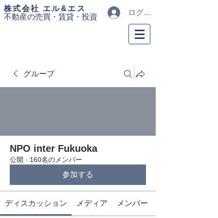
​株式会社 エル&エス
ログイン
不動産の売買・
賃貸・投資
グループ
NPO inter Fukuoka
公開
·
160名のメンバー
参加する
ディスカッション
メディア
メンバー