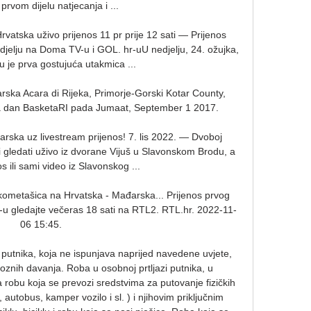
 prvom dijelu natjecanja i ...

vatska uživo prijenos 11 pr prije 12 sati — Prijenos 
jelju na Doma TV-u i GOL. hr-uU nedjelju, 24. ožujka, 
 je prva gostujuća utakmica ...

ska Acara di Rijeka, Primorje-Gorski Kotar County, 
ka dan BasketaRI pada Jumaat, September 1 2017.

ka uz livestream prijenos! 7. lis 2022. — Dvoboj 
gledati uživo iz dvorane Vijuš u Slavonskom Brodu, a 
os ili sami video iz Slavonskog ...

ometašica na Hrvatska - Mađarska... Prijenos prvog 
P-u gledajte večeras 18 sati na RTL2. RTL.hr. 2022-11-
06 15:45.

 putnika, koja ne ispunjava naprijed navedene uvjete, 
oznih davanja. Roba u osobnoj prtljazi putnika, u 
obu koja se prevozi sredstvima za putovanje fizičkih 
utobus, kamper vozilo i sl. ) i njihovim priključnim 