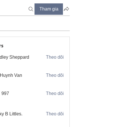
Tham gia
rs
dley Sheppard
Theo dõi
 Huynh Van
Theo dõi
 997
Theo dõi
ky B Littles.
Theo dõi