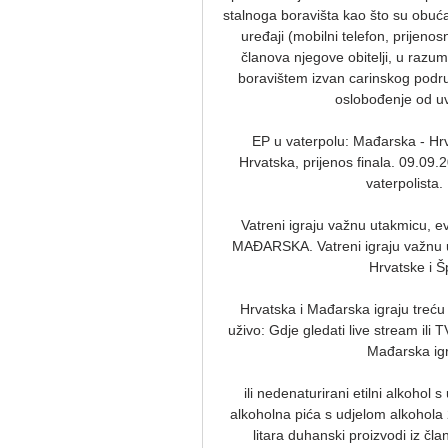
stalnoga boravišta kao što su obuća,
uređaji (mobilni telefon, prijenosn
članova njegove obitelji, u razum
boravištem izvan carinskog podru
oslobođenje od uv
EP u vaterpolu: Mađarska - Hrv
Hrvatska, prijenos finala. 09.09.
vaterpolista.
Vatreni igraju važnu utakmicu, e
MAĐARSKA. Vatreni igraju važnu ut
Hrvatske i Šp
Hrvatska i Mađarska igraju treću
uživo: Gdje gledati live stream ili
Mađarska igra
ili nedenaturirani etilni alkohol s
alkoholna pića s udjelom alkohola 22
litara duhanski proizvodi iz č