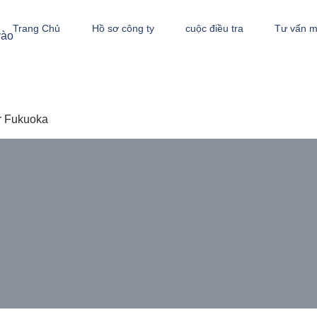
Trang Chủ
Hồ sơ công ty
cuộc điều tra
Tư vấn m
vào
r Fukuoka