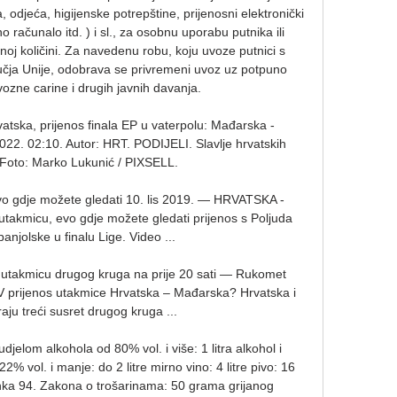
 odjeća, higijenske potrepštine, prijenosni elektronički 
o računalo itd. ) i sl., za osobnu uporabu putnika ili 
noj količini. Za navedenu robu, koju uvoze putnici s 
čja Unije, odobrava se privremeni uvoz uz potpuno 
ozne carine i drugih javnih davanja. 

atska, prijenos finala EP u vaterpolu: Mađarska - 
2022. 02:10. Autor: HRT. PODIJELI. Slavlje hrvatskih 
 Foto: Marko Lukunić / PIXSELL.

vo gdje možete gledati 10. lis 2019. — HRVATSKA - 
akmicu, evo gdje možete gledati prijenos s Poljuda 
anjolske u finalu Lige. Video ...

 utakmicu drugog kruga na prije 20 sati — Rukomet 
 TV prijenos utakmice Hrvatska – Mađarska? Hrvatska i 
ju treći susret drugog kruga ...

 udjelom alkohola od 80% vol. i više: 1 litra alkohol i 
% vol. i manje: do 2 litre mirno vino: 4 litre pivo: 16 
lanka 94. Zakona o trošarinama: 50 grama grijanog 