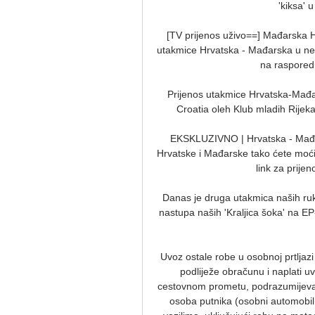
'kiksa' u
[TV prijenos uživo==] Mađarska Hr
utakmice Hrvatska - Mađarska u ned
na rasporedu
Prijenos utakmice Hrvatska-Mađar
Croatia oleh Klub mladih Rije
EKSKLUZIVNO | Hrvatska - Mađars
Hrvatske i Mađarske tako ćete moći 
link za prijen
Danas je druga utakmica naših ruk
nastupa naših 'Kraljica šoka' na E
Uvoz ostale robe u osobnoj prtljazi
podliježe obračunu i naplati uv
cestovnom prometu, podrazumijeva r
osoba putnika (osobni automobil, a