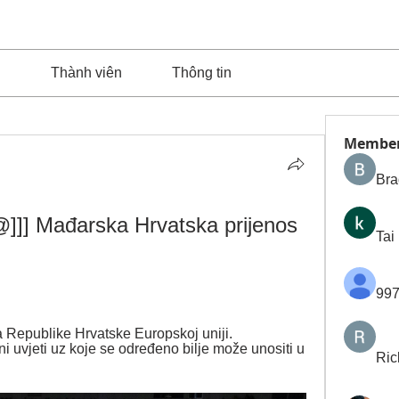
n
Thành viên
Thông tin
Membe
Bra
]]] Mađarska Hrvatska prijenos 
Tai
997
a Republike Hrvatske Europskoj uniji. 
 uvjeti uz koje se određeno bilje može unositi u 
Ric