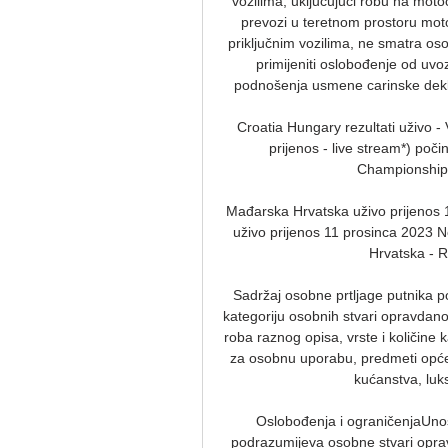
vozilima, uključujući robu na motoc
prevozi u teretnom prostoru motor
priključnim vozilima, ne smatra os
primijeniti oslobođenje od uvo
podnošenja usmene carinske deklar
Croatia Hungary rezultati uživo - 
prijenos - live stream*) poč
Championships 
Mađarska Hrvatska uživo prijenos 
uživo prijenos 11 prosinca 2023 
Hrvatska - R
Sadržaj osobne prtljage putnika p
kategoriju osobnih stvari opravdano
roba raznog opisa, vrste i količine k
za osobnu uporabu, predmeti opće 
kućanstva, luks
Oslobođenja i ograničenjaUnos 
podrazumijeva osobne stvari oprav