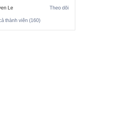
en Le
Theo dõi
cả thành viên (160)