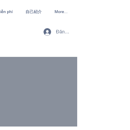
iễn phí
自己紹介
More...
Đăng nhập