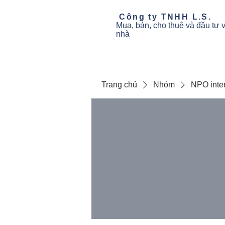
​ Công ty TNHH L.S.
Mua, bán,
cho thuê và đầu tư
nhà
Trang chủ
Nhóm
NPO inte