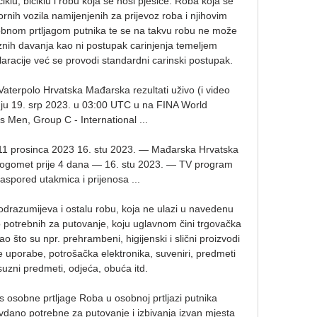
iklu, biciklu i robu koja se nosi pješice. Roba koja se 
nih vozila namijenjenih za prijevoz roba i njihovim 
obnom prtljagom putnika te se na takvu robu ne može 
znih davanja kao ni postupak carinjenja temeljem 
acije već se provodi standardni carinski postupak. 

Vaterpolo Hrvatska Mađarska rezultati uživo (i video 
inju 19. srp 2023. u 03:00 UTC u na FINA World 
Men, Group C - International ...

11 prosinca 2023 16. stu 2023. — Mađarska Hrvatska 
Nogomet prije 4 dana — 16. stu 2023. — TV program 
aspored utakmica i prijenosa ...

odrazumijeva i ostalu robu, koja ne ulazi u navedenu 
 potrebnih za putovanje, koju uglavnom čini trgovačka 
ao što su npr. prehrambeni, higijenski i slični proizvodi 
uporabe, potrošačka elektronika, suveniri, predmeti 
uzni predmeti, odjeća, obuća itd. 

osobne prtljage Roba u osobnoj prtljazi putnika 
dano potrebne za putovanje i izbivanja izvan mjesta 