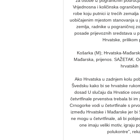
za osobe iz pograničnih područja
Vrijednosna i količinska ograniče
robe koju putnici iz trećih zemalja
uobičajenim mjestom stanovanja u po
zemlja, radnike u pograničnoj zo
posade prijevoznih sredstava u p
Hrvatske, prilikom 
Košarka (M); Hrvatska-Mađarska
Mađarska, prijenos. SAŽETAK. Od 1
hrvatskih
Ako Hrvatska u zadnjem kolu pobI
Švedsku kako bi se hrvatske rukome
dosad U slučaju da Hrvatice osv
četvrtfinale prvenstva trebala bi
Crnogorke vodi u četvrtfinale s prv
između Hrvatske i Mađarske jer bi 
ne mogu u četvrtfinale, ali bi pobjed
one imaju veliki motiv, igraju 
polukontre", reka