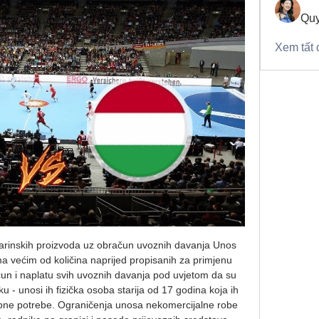
Quy
Xem tất 
šarinskih proizvoda uz obračun uvoznih davanja Unos 
ma većim od količina naprijed propisanih za primjenu 
un i naplatu svih uvoznih davanja pod uvjetom da su 
iku - unosi ih fizička osoba starija od 17 godina koja ih 
bne potrebe. Ograničenja unosa nekomercijalne robe 