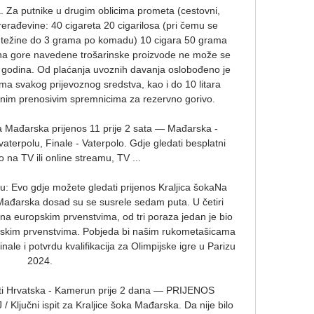
 Za putnike u drugim oblicima prometa (cestovni, 
prerađevine: 40 cigareta 20 cigarilosa (pri čemu se 
o težine do 3 grama po komadu) 10 cigara 50 grama 
a gore navedene trošarinske proizvode ne može se 
7 godina. Od plaćanja uvoznih davanja oslobođeno je 
a svakog prijevoznog sredstva, kao i do 10 litara 
adnim prenosivim spremnicima za rezervno gorivo. 

Mađarska prijenos 11 prije 2 sata — Mađarska - 
terpolu, Finale - Vaterpolo. Gdje gledati besplatni 
o na TV ili online streamu, TV ...

u: Evo gdje možete gledati prijenos Kraljica šokaNa 
 Mađarska dosad su se susrele sedam puta. U četiri 
e na europskim prvenstvima, od tri poraza jedan je bio 
etskim prvenstvima. Pobjeda bi našim rukometašicama 
nale i potvrdu kvalifikacija za Olimpijske igre u Parizu 
2024. 

i Hrvatska - Kamerun prije 2 dana — PRIJENOS 
učni ispit za Kraljice šoka Mađarska. Da nije bilo 