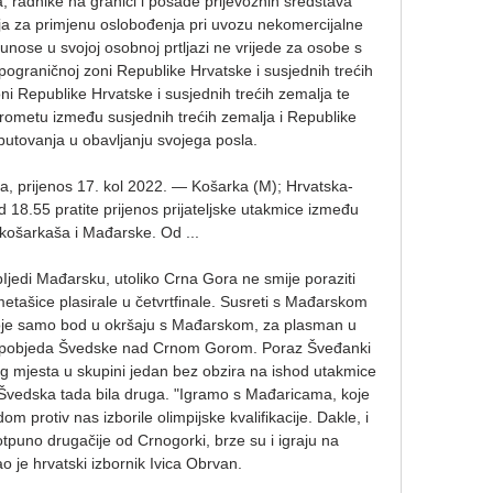
, radnike na granici i posade prijevoznih sredstava 
nja za primjenu oslobođenja pri uvozu nekomercijalne 
 unose u svojoj osobnoj prtljazi ne vrijede za osobe s 
graničnoj zoni Republike Hrvatske i susjednih trećih 
ni Republike Hrvatske i susjednih trećih zemalja te 
rometu između susjednih trećih zemalja i Republike 
putovanja u obavljanju svojega posla. 

, prijenos 17. kol 2022. — Košarka (M); Hrvatska-
8.55 pratite prijenos prijateljske utakmice između 
 košarkaša i Mađarske. Od ...

jedi Mađarsku, utoliko Crna Gora ne smije poraziti 
tašice plasirale u četvrtfinale. Susreti s Mađarskom 
oje samo bod u okršaju s Mađarskom, za plasman u 
 im pobjeda Švedske nad Crnom Gorom. Poraz Šveđanki 
og mjesta u skupini jedan bez obzira na ishod utakmice 
Švedska tada bila druga. "Igramo s Mađaricama, koje 
om protiv nas izborile olimpijske kvalifikacije. Dakle, i 
potpuno drugačije od Crnogorki, brze su i igraju na 
o je hrvatski izbornik Ivica Obrvan. 
