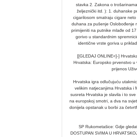
stavka 2. Zakona o trošarinama.
željeznički itd. ): 1. duhanske 
cigarilosom smatraju cigare net
duhana za pušenje Oslobođenje n
primijeniti na putnike mlađe od 1
gorivo u standardnim spremnicim
identične vrste goriva u prikl
[[GLEDAJ ONLINE<]-] Hrvatska 
Hrvatska: Europsko prvenstvo u va
prijenos Uživ
Hrvatska igra odlučujuću utakmic
velikim natjecanjima Hrvatska i
susreta Hrvatska je slavila i to sv
na europskoj smotri, a dva na svj
donijela opstanak u borbi za četvrtfi
SP Rukometašice: Gdje gledat
DOSTUPAN SVIMA U HRVATSKOJ / Klj