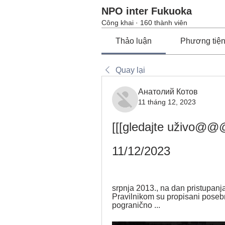
NPO inter Fukuoka
Công khai
·
160 thành viên
Thảo luận
Phương tiệ
Quay lại
Анатолий Котов
11 tháng 12, 2023
[[[gledajte uživo@@@
11/12/2023
srpnja 2013., na dan pristupanj
Pravilnikom su propisani posebni
pogranično ...