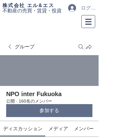
​株式会社 エル&エス
ログイン
不動産の売買・
賃貸・投資
グループ
NPO inter Fukuoka
公開
·
160名のメンバー
参加する
ディスカッション
メディア
メンバー