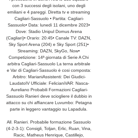
con 3 successi degli isolani, uno degli 
emiliani e 4 pareggi. Diretta tv e streaming 
Cagliari-Sassuolo • Partita: Cagliari-
Sassuolo• Data: lunedì 11 dicembre 2023• 
Dove: Stadio Unipul Domus Arena 
(Cagliari)• Orario: 20:45• Canale TV: DAZN, 
Sky Sport Arena (204) e Sky Sport (251)• 
Streaming: DAZN, SkyGo, Now• 
Competizione: 14ª giornata di Serie A Chi 
arbitra Cagliari-Sassuolo La terna arbitrale 
e Var di Cagliari-Sassuolo è cosi composta: 
Arbitro: MarianiAssistenti: Dei Giudici-
LaudatoIV Ufficiale: FelicianiVAR: Nasca-
Aureliano Probabili Formazioni Cagliari-
Sassuolo Ranieri deve sciogliere il dubbio in 
attacco su chi affiancare Luvumbo: Petagna 
parte in leggero vantaggio su Lapadula. 

All. Ranieri. Probabile formazione Sassuolo 
(4-2-3-1): Consigli, Toljan, Erlic, Ruan, Vina, 
Racic, Matheus Henrique, Castillejo, 