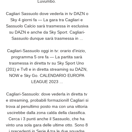
Luvumbo. 

Cagliari Sassuolo dove vederla in tv DAZN o 
Sky 4 giorni fa — La gara tra Cagliari e 
Sassuolo Calcio sarà trasmessa in esclusiva 
su DAZN e anche da Sky Sport. Cagliari-
Sassuolo dunque sarà trasmessa in ...

Cagliari-Sassuolo oggi in tv: orario d'inizio, 
programma 5 ore fa — La partita sarà 
trasmessa in diretta tv su Sky Sport Uno 
(201) e Tv8 e in diretta streaming su DAZN, 
NOW e Sky Go. CALENDARIO EUROPA 
LEAGUE 2023 ...

Cagliari-Sassuolo: dove vederla in diretta tv 
e streaming, probabili formazioniIl Cagliari si 
trova al penultimo posto ma con una vittoria 
uscirebbe dalla zona calda della classifica. 
Cerca i 3 punti anche il Sassuolo, che ha 
vinto una sola gara delle ultime otto. Sono 8 
i precedenti in Serie A tra le due squadre 