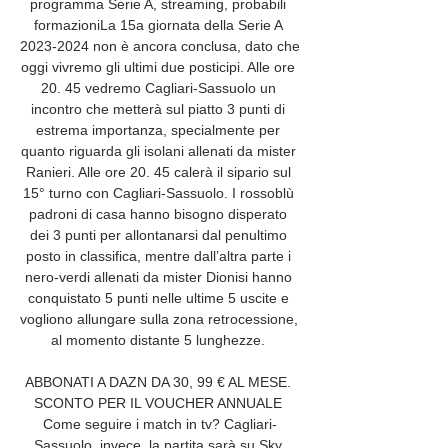
programma Serie A, streaming, probabili 
formazioniLa 15a giornata della Serie A 
2023-2024 non è ancora conclusa, dato che 
oggi vivremo gli ultimi due posticipi. Alle ore 
20. 45 vedremo Cagliari-Sassuolo un 
incontro che metterà sul piatto 3 punti di 
estrema importanza, specialmente per 
quanto riguarda gli isolani allenati da mister 
Ranieri. Alle ore 20. 45 calerà il sipario sul 
15° turno con Cagliari-Sassuolo. I rossoblù 
padroni di casa hanno bisogno disperato 
dei 3 punti per allontanarsi dal penultimo 
posto in classifica, mentre dall’altra parte i 
nero-verdi allenati da mister Dionisi hanno 
conquistato 5 punti nelle ultime 5 uscite e 
vogliono allungare sulla zona retrocessione, 
al momento distante 5 lunghezze. 

ABBONATI A DAZN DA 30, 99 € AL MESE. 
SCONTO PER IL VOUCHER ANNUALE 
Come seguire i match in tv? Cagliari-
Sassuolo, invece, la partita sarà su Sky 