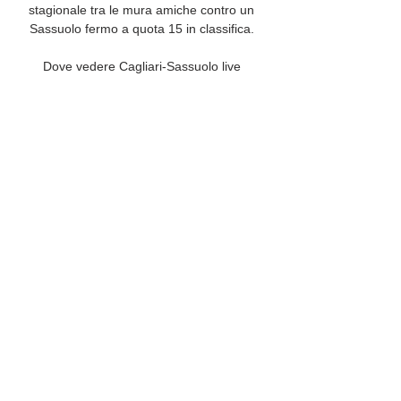
stagionale tra le mura amiche contro un 
Sassuolo fermo a quota 15 in classifica. 

Dove vedere Cagliari-Sassuolo live 
streaming, tv, DAZN, 39 minuti fa — Dove 
vedere Cagliari-Sassuolo live streaming, tv, 
DAZN, Sky, cronaca gratis: si gioca il 
campionato di Serie A.

Cagliari-Sassuolo in tv: dove vederla, info 
streaming e 5 giorni fa — Dove vedere in tv 
Cagliari-Sassuolo, sfida valida per la 15^ 
giornata della serie A 2023/2024, in 
programma all'Unipol Domus, ...

Diretta Cagliari Calcio US Sassuolo Calcio in 
streaming 11 d 16 ore fa — CAGLIARI - 
SASSUOLO | RANIERI IN CONFERENZA 
STAMPA | PRE GARA, SERIE A TIM · 4.9K 
views. Streamed 17 hours ago ; POST 
GARA | Ranieri e ...
