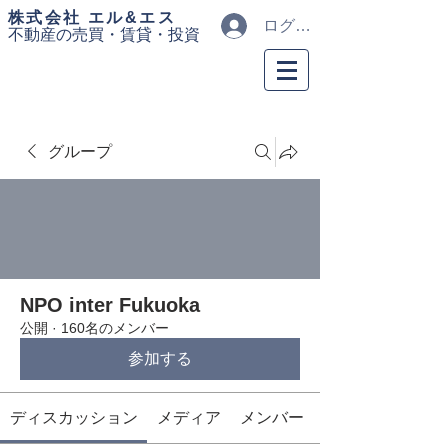
​株式会社 エル&エス
ログイン
不動産の売買・
賃貸・投資
グループ
NPO inter Fukuoka
公開
·
160名のメンバー
参加する
ディスカッション
メディア
メンバー