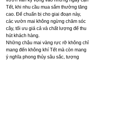
Tết, khi nhu cầu mua sắm thường tăng 
cao. Để chuẩn bị cho giai đoạn này, 
các vườn mai không ngừng chăm sóc 
cây, tối ưu giá cả và chất lượng để thu 
hút khách hàng.
Những chậu mai vàng rực rỡ không chỉ 
mang đến không khí Tết mà còn mang 
ý nghĩa phong thủy sâu sắc, tượng 
trưng cho tài lộc, thịnh vượng và may 
mắn. Hy vọng rằng, với sự chuẩn bị kỹ 
lưỡng của các nhà vườn, người dân 
sẽ có thêm nhiều lựa chọn đẹp mắt để 
tô điểm không gian Tết truyền thống 
của mình. Các bạn có thể tham khảo 
thêm về 
Top 7 vườn mai vàng lớn đẹp 
nhất Việt Nam 2025
.
0
0