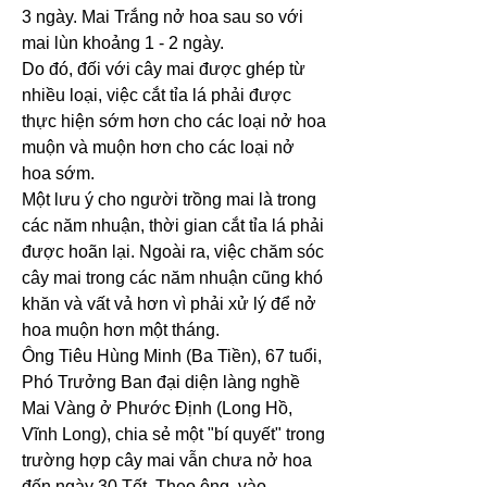
3 ngày. Mai Trắng nở hoa sau so với 
mai lùn khoảng 1 - 2 ngày.
Do đó, đối với cây mai được ghép từ 
nhiều loại, việc cắt tỉa lá phải được 
thực hiện sớm hơn cho các loại nở hoa 
muộn và muộn hơn cho các loại nở 
hoa sớm.
Một lưu ý cho người trồng mai là trong 
các năm nhuận, thời gian cắt tỉa lá phải 
được hoãn lại. Ngoài ra, việc chăm sóc 
cây mai trong các năm nhuận cũng khó 
khăn và vất vả hơn vì phải xử lý để nở 
hoa muộn hơn một tháng.
Ông Tiêu Hùng Minh (Ba Tiền), 67 tuổi, 
Phó Trưởng Ban đại diện làng nghề 
Mai Vàng ở Phước Định (Long Hồ, 
Vĩnh Long), chia sẻ một "bí quyết" trong 
trường hợp cây mai vẫn chưa nở hoa 
đến ngày 30 Tết. Theo ông, vào 