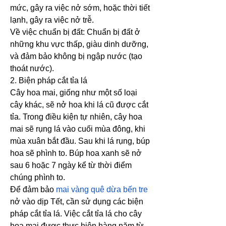
mức, gây ra việc nở sớm, hoặc thời tiết 
lạnh, gây ra việc nở trễ.
Về việc chuẩn bị đất: Chuẩn bị đất ở 
những khu vực thấp, giàu dinh dưỡng, 
và đảm bảo không bị ngập nước (tạo 
thoát nước).
2. Biện pháp cắt tỉa lá
Cây hoa mai, giống như một số loại 
cây khác, sẽ nở hoa khi lá cũ được cắt 
tỉa. Trong điều kiện tự nhiên, cây hoa 
mai sẽ rụng lá vào cuối mùa đông, khi 
mùa xuân bắt đầu. Sau khi lá rụng, búp 
hoa sẽ phình to. Búp hoa xanh sẽ nở 
sau 6 hoặc 7 ngày kể từ thời điểm 
chúng phình to.
Để đảm bảo 
mai vàng quê dừa bến tre
nở vào dịp Tết, cần sử dụng các biện 
pháp cắt tỉa lá. Việc cắt tỉa lá cho cây 
hoa mai được thực hiện hàng năm từ 