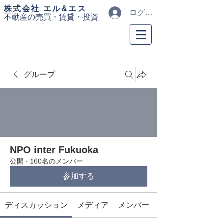
​株式会社 エル&エス
ログイン
不動産の売買・
賃貸・投資
グループ
NPO inter Fukuoka
公開
·
160名のメンバー
参加する
ディスカッション
メディア
メンバー