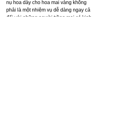
nụ hoa dày cho hoa mai vàng không 
phải là một nhiệm vụ dễ dàng ngay cả 
đối với những người trồng mai có kinh 
nghiệm. Nhiều người đam mê nhưng 
thiếu kinh nghiệm cuối cùng lại có cây 
cây phát triển nhưng chỉ có một ít nụ 
hoa.
Bạn có thể tham khảo bài viết: 
phôi mai 
vàng giá rẻ
Nhìn thấy lá mơ đã già nhưng búp hoa 
vẫn nhỏ, điều này có thể làm cho 
chúng nở muộn hơn Tết, nên cần cắt 
tỉa lá sớm vào khoảng ngày 10 - 12 
tháng Chạp âm lịch, sau đó ngưng tưới 
nước trong một ngày để lá khô, sau đó 
tưới phân bón NPK (10-55-10): pha 
loãng 10 gram trong 8 lít nước, tưới 
một lần mỗi 5 ngày, sau đó tiếp tục tưới 
nước bình thường. Đến khoảng ngày 