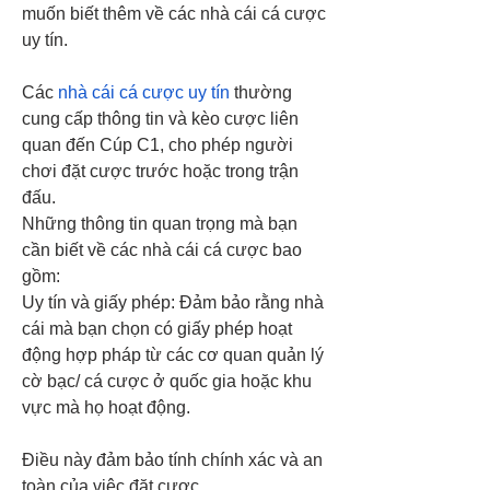
muốn biết thêm về các nhà cái cá cược 
uy tín.
Các 
nhà cái cá cược uy tín
 thường 
cung cấp thông tin và kèo cược liên 
quan đến Cúp C1, cho phép người 
chơi đặt cược trước hoặc trong trận 
đấu.
Những thông tin quan trọng mà bạn 
cần biết về các nhà cái cá cược bao 
gồm:
Uy tín và giấy phép: Đảm bảo rằng nhà 
cái mà bạn chọn có giấy phép hoạt 
động hợp pháp từ các cơ quan quản lý 
cờ bạc/ cá cược ở quốc gia hoặc khu 
vực mà họ hoạt động.
Điều này đảm bảo tính chính xác và an 
toàn của việc đặt cược.