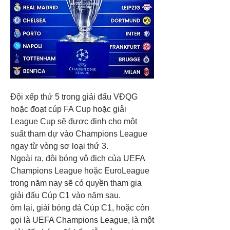
Đội xếp thứ 5 trong giải đấu VĐQG 
hoặc đoạt cúp FA Cup hoặc giải 
League Cup sẽ được định cho một 
suất tham dự vào Champions League 
ngay từ vòng sơ loại thứ 3.
Ngoài ra, đội bóng vô địch của UEFA 
Champions League hoặc EuroLeague 
trong năm nay sẽ có quyền tham gia 
giải đấu Cúp C1 vào năm sau.
óm lại, giải bóng đá Cúp C1, hoặc còn 
gọi là UEFA Champions League, là một 