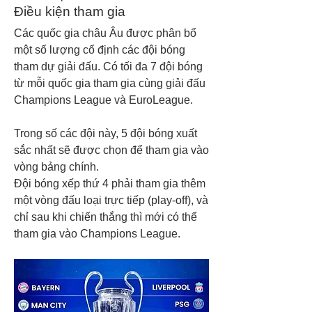
Điều kiện tham gia
Các quốc gia châu Âu được phân bổ 
một số lượng cố định các đội bóng 
tham dự giải đấu. Có tối đa 7 đội bóng 
từ mỗi quốc gia tham gia cùng giải đấu 
Champions League và EuroLeague.
Trong số các đội này, 5 đội bóng xuất 
sắc nhất sẽ được chọn để tham gia vào 
vòng bảng chính.
Đội bóng xếp thứ 4 phải tham gia thêm 
một vòng đấu loại trực tiếp (play-off), và 
chỉ sau khi chiến thắng thì mới có thể 
tham gia vào Champions League.