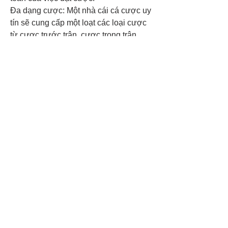
Đa dạng cược: Một nhà cái cá cược uy 
tín sẽ cung cấp một loạt các loại cược 
từ cược trước trận, cược trong trận, 
đến cược số điểm, cùng với tỷ lệ cược 
cạnh tranh.
Tính năng và dịch vụ: Những nhà cái 
hàng đầu thường cung cấp các tính 
năng như truy cập dễ dàng, ứng dụng 
di động, dịch vụ khách hàng chuyên 
nghiệp và hỗ trợ có vấn đề phát sinh.
Khi tham gia cá cược trên Cúp C1 
hoặc bất kỳ sân thi đấu nào khác, hãy 
nhớ chơi có trách nhiệm và chỉ đặt 
cược mức số tiền bạn có thể tự chấp 
nhận.
Hy vọng rằng bài viết này đã giúp bạn 
hiểu hơn về giải bóng đá Cúp C1 là gì 
và cách mà nó diễn ra. Hãy tiếp tục 