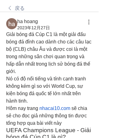
戻る
ha hoang
2023年12月27日
Giải bóng đá Cúp C1 là một giải đấu 
bóng đá đỉnh cao dành cho các câu lạc 
bộ (CLB) châu Âu và được coi là một 
trong những sân chơi quan trọng và 
hấp dẫn nhất trong lịch sử bóng đá thế 
giới.
Nó có độ nổi tiếng và tính cạnh tranh 
không kém gì so với World Cup, sự 
kiện bóng đá quốc tế lớn nhất trên 
hành tinh.
Hôm nay trang 
nhacai10.com
sẽ chia 
sẻ cho đọc giả những thông tin được 
tổng hợp qua bài viết này 
UEFA Champions League - Giải 
bóng đá Cúp C1 là gì?