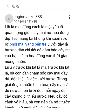
戻る
engine.aszm888
engine.aszm888
2024年12月4日
Lặt lá mai đúng cách là một yếu tố 
quan trọng giúp cây mai nở hoa đúng 
dịp Tết, mang lại không khí xuân rực 
rỡ.
phôi mai vàng bến tre
 Dưới đây là 
hướng dẫn chi tiết để đảm bảo cây mai 
của bạn sẽ ra hoa đúng vào thời gian 
mong muốn.
Lưu ý trước khi lặt lá maiTrước khi lặt 
lá, bà con cần chăm sóc cây mai đầy 
đủ, đặc biệt là việc tưới nước. Trong 
giai đoạn chuẩn bị ra hoa, cây mai cần 
đủ nước, nên tưới đều mỗi ngày để 
cây không bị thiếu nước. Nếu cây có 
cành vô hiệu, bà con nên tỉa bớt trước 
khoảng 40 ngày để cây tập trung 