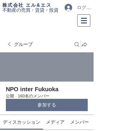
​株式会社 エル&エス
ログイン
不動産の売買・
賃貸・投資
グループ
NPO inter Fukuoka
公開
·
160名のメンバー
参加する
ディスカッション
メディア
メンバー