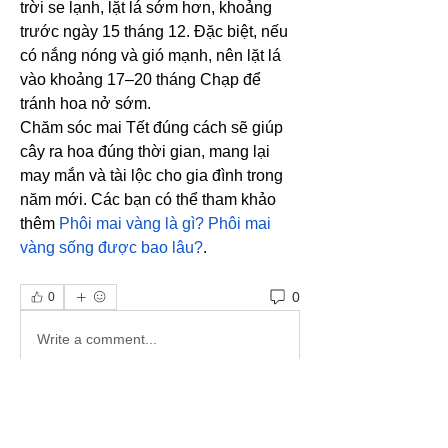
trời se lạnh, lặt lá sớm hơn, khoảng 
trước ngày 15 tháng 12. Đặc biệt, nếu 
có nắng nóng và gió mạnh, nên lặt lá 
vào khoảng 17–20 tháng Chạp để 
tránh hoa nở sớm.
Chăm sóc mai Tết đúng cách sẽ giúp 
cây ra hoa đúng thời gian, mang lại 
may mắn và tài lộc cho gia đình trong 
năm mới. Các bạn có thể tham khảo 
thêm 
Phôi mai vàng là gì? Phôi mai 
vàng sống được bao lâu?
.
0
0
Write a comment...
グループについて
NPO inter Fukuokaへようこそ！