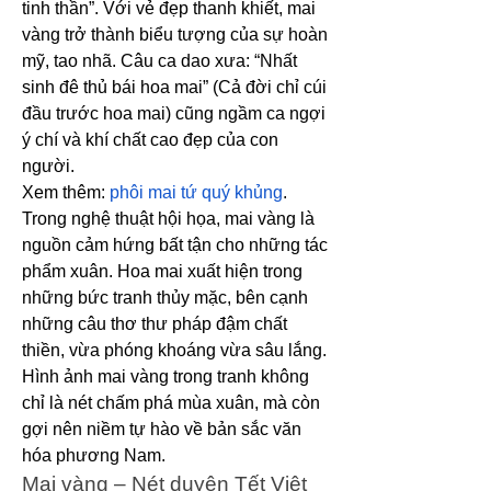
tinh thần”. Với vẻ đẹp thanh khiết, mai 
vàng trở thành biểu tượng của sự hoàn 
mỹ, tao nhã. Câu ca dao xưa: “Nhất 
sinh đê thủ bái hoa mai” (Cả đời chỉ cúi 
đầu trước hoa mai) cũng ngầm ca ngợi 
ý chí và khí chất cao đẹp của con 
người.
Xem thêm: 
phôi mai tứ quý khủng
.
Trong nghệ thuật hội họa, mai vàng là 
nguồn cảm hứng bất tận cho những tác 
phẩm xuân. Hoa mai xuất hiện trong 
những bức tranh thủy mặc, bên cạnh 
những câu thơ thư pháp đậm chất 
thiền, vừa phóng khoáng vừa sâu lắng. 
Hình ảnh mai vàng trong tranh không 
chỉ là nét chấm phá mùa xuân, mà còn 
gợi nên niềm tự hào về bản sắc văn 
hóa phương Nam.
Mai vàng – Nét duyên Tết Việt