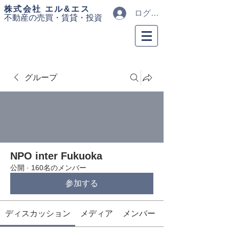
​株式会社 エル&エス
ログイン
不動産の売買・
賃貸・投資
グループ
NPO inter Fukuoka
公開
·
160名のメンバー
参加する
ディスカッション
メディア
メンバー