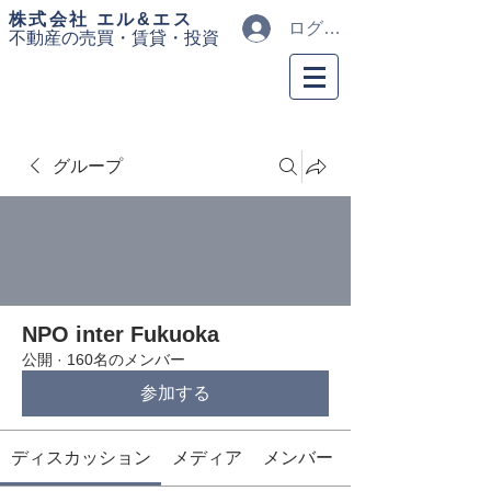
​株式会社 エル&エス
ログイン
不動産の売買・
賃貸・投資
グループ
NPO inter Fukuoka
公開
·
160名のメンバー
参加する
ディスカッション
メディア
メンバー