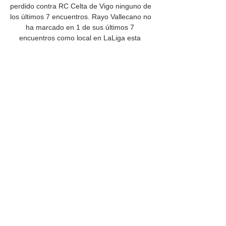
perdido contra RC Celta de Vigo ninguno de 
los últimos 7 encuentros. Rayo Vallecano no 
ha marcado en 1 de sus últimos 7 
encuentros como local en LaLiga esta 
temporada. 

Rayo Vallecano vs Celta de Vigo: 
estadísticas del enfrentamiento 
directoEspaña. Primera División. Saturday, 
11 March, 2023España. Thursday, 10 
November, 2022España. Saturday, 5 
February, 2022España. Monday, 1 
November, 2021España. Saturday, 18 May, 
2019España. Friday, 11 January, 
2019España. Saturday, 23 January, 
2016España. Saturday, 29 August, 
2015España. Saturday, 11 April, 
2015España. Sunday, 23 November, 
2014España. Saturday, 5 April, 
2014España. 
